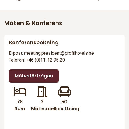
Möten & Konferens
Konferensbokning
E-post: meeting.president@profilhotels.se
Telefon: +46 (0)11-12 95 20
Mötesförfrågan
78
3
50
Rum
Mötesrum
Biosittning