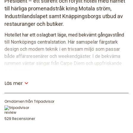
President – ett stilrent och rofyllt hotell med närhet
till härliga promenadstråk kring Motala ström,
Industrilandslapet samt Knäppingsborgs utbud av
restauranger och butiker.
Hotellet har ett oslagbart läge, med bekvämt gångavstånd
till Norrköpings centralstation. Här samspelar färgstark
design och modern teknik i en trivsam miljö som passar
både affärsresenärer och weekendgäster. I de bekväma
rummen väntar sängar från Carpe Diem och uppfriskande
regnduschar.
Läs mer
Mat och dryck
I vår inbjudande lobbybar, serveras ett varierat utbud av
Omdömen från Tripadvisor
rätter, såsom kvällens husman, saftiga burgare och
alternativ för de små. Här kan du slå dig ner för en middag,
ett glas vin eller en kaffe. Varje morgon kan du njuta av en
529 Recensioner
stor frukostbuffé – alltid inkluderad i din vistelse.