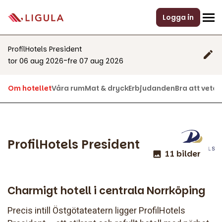
Logga in
ProfilHotels President
-
tor 06 aug 2026
fre 07 aug 2026
Om hotellet
Våra rum
Mat & dryck
Erbjudanden
Bra att veta
M
ProfilHotels President
11 bilder
Charmigt hotell i centrala Norrköping
Precis intill Östgötateatern ligger ProfilHotels