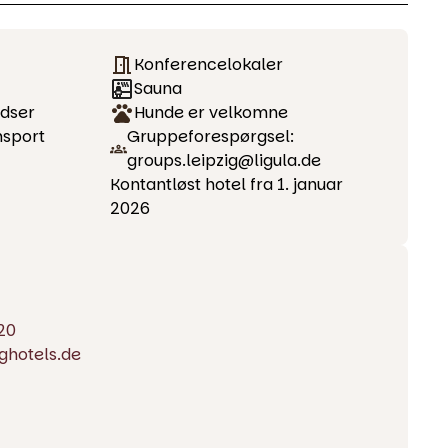
Konferencelokaler
Sauna
adser
Hunde er velkomne
nsport
Gruppeforespørgsel:
groups.leipzig@ligula.de
Kontantløst hotel fra 1. januar
2026
20
ghotels.de