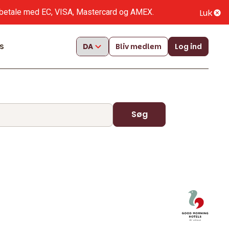
Luk
at betale med EC, VISA, Mastercard og AMEX.
s
Bliv medlem
Log ind
Søg