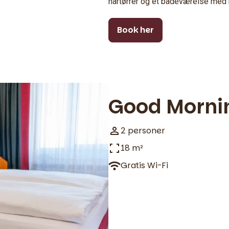
hårtørrer og et badeværelse med b
Book her
Good Morni
2 personer
18 m²
Gratis Wi-Fi