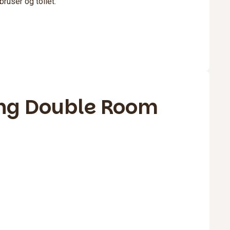
ruser og toilet.
ng Double Room