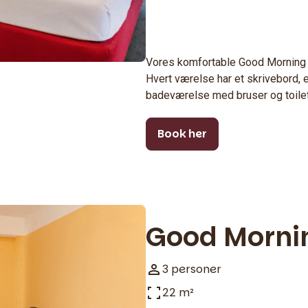
Vores komfortable Good Morning
Hvert værelse har et skrivebord, e
badeværelse med bruser og toilet
Book her
Good Morni
3 personer
22 m²