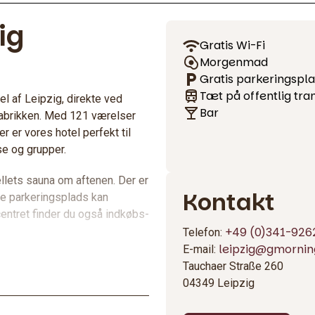
ig
Gratis Wi-Fi
Morgenmad
Gratis parkeringspl
Tæt på offentlig tra
l af Leipzig, direkte ved
Bar
abrikken. Med 121 værelser
er vores hotel perfekt til
se og grupper.
llets sauna om aftenen. Der er
Kontakt
ske parkeringsplads kan
entret finder du også indkøbs-
+49 (0)341-926
Telefon:
leipzig@gmornin
E-mail:
Tauchaer Straße 260
04349 Leipzig
 møder for op til 70 personer.
 kommer til at mangle noget.