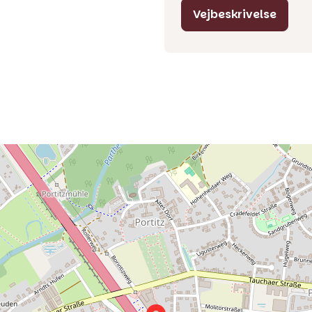
Vejbeskrivelse
natning.
morgenmadsbuffet. Mandag til
 byder vores hotelbar på
s. Om sommeren også på