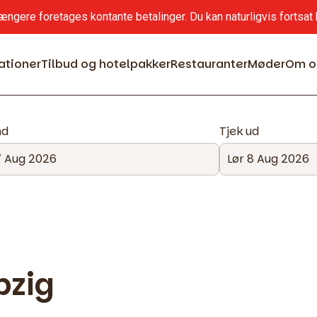
ængere foretages kontante betalinger. Du kan naturligvis forts
ationer
Tilbud og hotelpakker
Restauranter
Møder
Om o
nd
Tjek ud
pzig