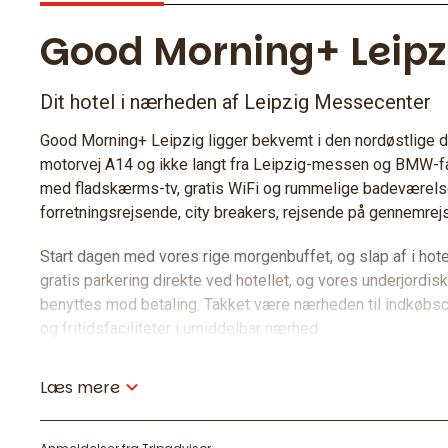
Good Morning+ Leipz
Dit hotel i nærheden af Leipzig Messecenter
Good Morning+ Leipzig ligger bekvemt i den nordøstlige de
motorvej A14 og ikke langt fra Leipzig-messen og BMW-f
med fladskærms-tv, gratis WiFi og rummelige badeværelser 
forretningsrejsende, city breakers, rejsende på gennemrej
Start dagen med vores rige morgenbuffet, og slap af i hote
gratis parkering direkte ved hotellet, og vores underjordi
benyttes mod betaling. Takket være nærheden til indkøbsc
og fritidsfaciliteter i umiddelbar nærhed.
Konferencer og møder
Læs mere
Vores selskabslokaler giver dig plads til konferencer eller
Med vores opmærksomme service sørger vi for, at du ikke