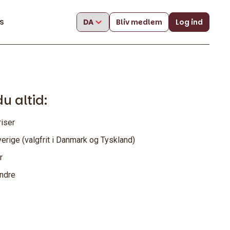
s
Bliv medlem
Log ind
 altid:
riser
erige (valgfrit i Danmark og Tyskland)
r
andre