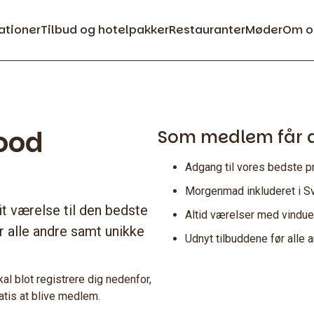
ationer
Tilbud og hotelpakker
Restauranter
Møder
Om o
ood
Som medlem får du
Adgang til vores bedste p
Morgenmad inkluderet i Sv
 værelse til den bedste
Altid værelser med vindue
r alle andre samt unikke
Udnyt tilbuddene før alle 
l blot registrere dig nedenfor,
atis at blive medlem.