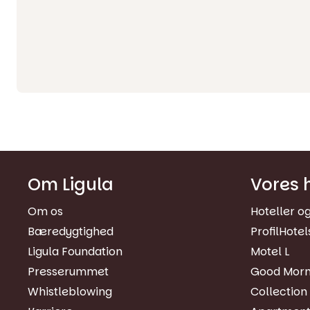
Om Ligula
Vores h
Om os
Hoteller o
Bæredygtighed
ProfilHotel
Ligula Foundation
Motel L
Presserummet
Good Morn
Whistleblowing
Collection