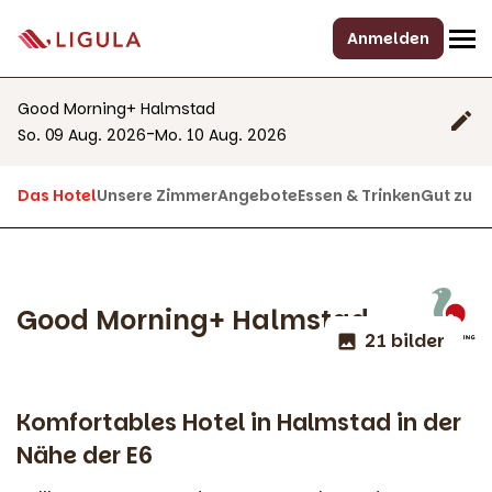
Anmelden
Good Morning+ Halmstad
-
So. 09 Aug. 2026
Mo. 10 Aug. 2026
Das Hotel
Unsere Zimmer
Angebote
Essen & Trinken
Gut zu w
Good Morning+ Halmstad
21 bilder
Komfortables Hotel in Halmstad in der
Nähe der E6