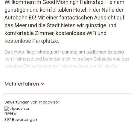
Willkommen im Good Morning+ Halmstad – einem
günstigen und komfortablen Hotel in der Nähe der
Autobahn E6! Mit einer fantastischen Aussicht auf
das Meer und die Stadt bieten wir günstige und
komfortable Zimmer, kostenloses WiFi und
kostenlose Parkplätze.
Das Hotel liegt strategisch günstig am südlichen Eingang
von Halmstad und befindet sich im selben Gebäude wie das
beliebte Einkaufszentrum Hallarna. Ganz gleich, ob Sie
beruflich unterwegs sind, einen Zwischenstopp einlegen
oder ein entspanntes Wochenende in Halmstad verbringen,
Mehr erfahren
Sie werden sich bei uns wie zu Hause fühlen. Darüber
hinaus sind wir ein hundefreundliches Hotel, in dem auch Ihr
vierbeiniger Freund herzlich willkommen ist!
Bewertungen von Tripadvisor
397 Bewertungen