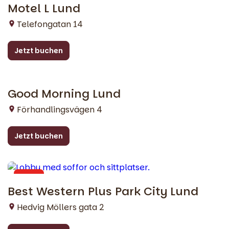
Motel L Lund
Telefongatan 14
Jetzt buchen
Good Morning Lund
Lund
Förhandlingsvägen 4
Jetzt buchen
Lund
Best Western Plus Park City Lund
Hedvig Möllers gata 2