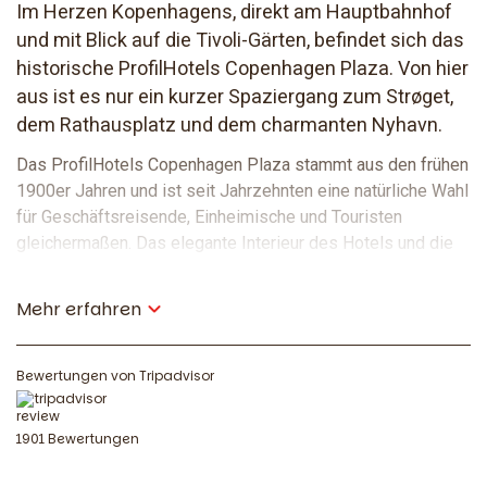
Im Herzen Kopenhagens, direkt am Hauptbahnhof
und mit Blick auf die Tivoli-Gärten, befindet sich das
historische ProfilHotels Copenhagen Plaza. Von hier
aus ist es nur ein kurzer Spaziergang zum Strøget,
dem Rathausplatz und dem charmanten Nyhavn.
Das ProfilHotels Copenhagen Plaza stammt aus den frühen
1900er Jahren und ist seit Jahrzehnten eine natürliche Wahl
für Geschäftsreisende, Einheimische und Touristen
gleichermaßen. Das elegante Interieur des Hotels und die
ikonische Säule zeugen von seiner reichen Geschichte –
versuchen Sie, die Namen der berühmten Gäste zu finden,
Mehr erfahren
die hier übernachtet haben. Die zentrale Lage des Hotels
macht es zu einem idealen Ausgangspunkt für Geschäfts-
und Urlaubsreisen.
Bewertungen von Tripadvisor
Essen und Trinken
1901 Bewertungen
Im Erdgeschoss des Hotels finden Sie unser