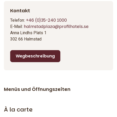
Restaurant in Halmstad suchen, neue Restaurants in
Halmstad entdecken oder einfach nur ein entspanntes
Kontakt
Abendessen mit Freunden, Familie oder Kollegen genießen
+46 (0)35-240 1000
möchten. Hier ist jeder willkommen – von Hotelgästen und
Telefon:
halmstadplaza@profilhotels.se
Einheimischen bis hin zu größeren Gruppen.
E-Mail:
Anna Lindhs Plats 1
302 66 Halmstad
Wegbeschreibung
Menüs und Öffnungszeiten
À la carte