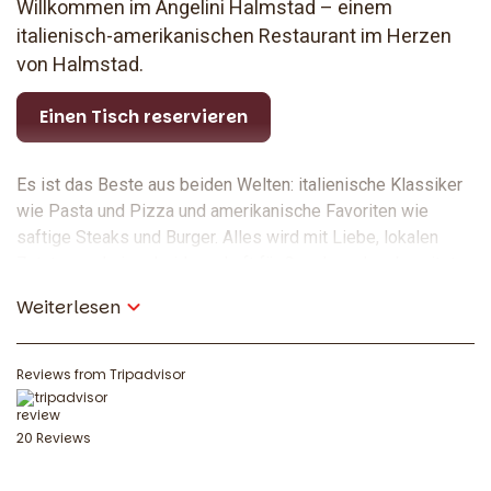
Willkommen im Angelini Halmstad – einem
italienisch-amerikanischen Restaurant im Herzen
von Halmstad.
Einen Tisch reservieren
Es ist das Beste aus beiden Welten: italienische Klassiker
wie Pasta und Pizza und amerikanische Favoriten wie
saftige Steaks und Burger. Alles wird mit Liebe, lokalen
Zutaten und einer Leidenschaft für Geschmack zubereitet.
Weiterlesen
Im Zentrum von Halmstad – im
ProfilHotels Halmstad Plaza
Reviews from Tripadvisor
Das Angelini befindet sich im Erdgeschoss des
ProfilHotels Halmstad Plaza, nur einen Steinwurf vom
20 Reviews
Stadtzentrum und dem Verkehrsknotenpunkt entfernt. Eine
perfekte Wahl, wenn Sie ein italienisch inspiriertes