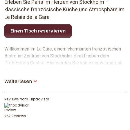
Erleben Sie Paris im Herzen von Stockholm –
klassische französische Küche und Atmosphäre im
Le Relais de la Gare
Einen Tisch reservieren
Willkommen im La Gare, einem charmanten französischen
Bistro im Zentrum von Stockholm, direkt neben dem
ProfilHotels Central. Hier werden Sie von einer warmen, an
Paris erinnernden Atmosphäre empfangen, in der die
Einfachheit von wirklich gutem Essen und guter
Weiterlesen
Gesellschaft im Mittelpunkt steht. Mit seinem Konzept „Un
hommage à L’Entrecôte“ ist das Restaurant eine Hommage
an die französische Tradition, bei der das Entrecôte mit
Reviews from Tripadvisor
klassischen Accessoires im Mittelpunkt steht.
257 Reviews
Französische Gaumenfreuden im
Herzen von Stockholm