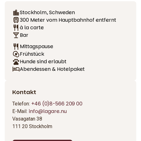
Auf der Speisekarte finden Sie gut komponierte
Stockholm, Schweden
französische Klassiker, ausgewählte Weine und eine
300 Meter vom Hauptbahnhof entfernt
großzügige Dessertkarte, die kaum einen Wunsch offen
à la carte
lässt. Das Restaurant ist klein, aber fein – ein verstecktes
Bar
Juwel für alle, die ein authentisches und intimes
Mittagspause
Esserlebnis in der Stockholmer Innenstadt suchen. Perfekt
Frühstück
für Geschäftsessen, romantische Abendessen und
Hunde sind erlaubt
entspannte Abende mit Freunden.
Abendessen & Hotelpaket
Kontakt
+46 (0)8-566 209 00
Telefon:
info@lagare.nu
E-Mail:
Vasagatan 38
111 20 Stockholm