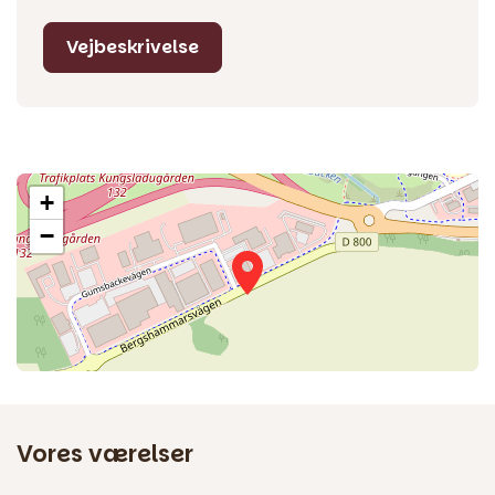
Vejbeskrivelse
+
−
Vores værelser
3