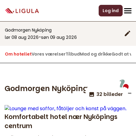
Log ind
Godmorgen Nyköping
-
lør 08 aug 2026
søn 09 aug 2026
Om hotellet
Vores værelser
Tilbud
Mad og drikke
Godt at vi
Godmorgen Nyköping
32 billeder
Komfortabelt hotel nær Nyköpings
centrum