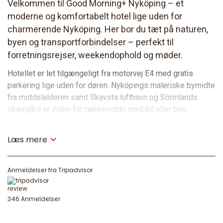
Velkommen til Good Morning+ Nyköping – et
moderne og komfortabelt hotel lige uden for
charmerende Nyköping. Her bor du tæt på naturen,
byen og transportforbindelser – perfekt til
forretningsrejser, weekendophold og møder.
Hotellet er let tilgængeligt fra motorvej E4 med gratis
parkering lige uden for døren. Nyköpings maleriske bymidte
fra middelalderen samt Skavsta lufthavn og Sörmlands
skærgård er inden for rækkevidde med bil eller bus.
Mad og drikke
Læs mere
En morgenmadsbuffet er altid inkluderet i dit ophold – en
god start på dagen med noget for enhver smag.
Anmeldelser fra Tripadvisor
Til middag er du velkommen i vores restaurant, som
serverer veltilberedt husmandskost fra vores Good Food-
346 Anmeldelser
menu. Snacks og lette måltider er tilgængelige 24 timer i
døgnet, og der er altid noget godt at drikke i baren.