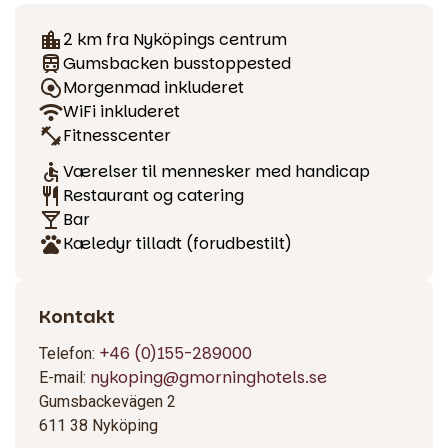
Møder og konferencer
2 km fra Nyköpings centrum
Gumsbacken busstoppested
Planlæg dit næste møde hos os. Vi tilbyder fleksible
Morgenmad inkluderet
lokaler til alt fra små møder til store konferencer med over
WiFi inkluderet
150 deltagere. Alt er skræddersyet til dine behov – med
Fitnesscenter
moderne teknologi, høj service og god mad og drikke.
Værelser til mennesker med handicap
Ting at lave i nabolaget
Restaurant og catering
Bar
Fra hotellet kan du hurtigt komme til både byen og
Kæledyr tilladt (forudbestilt)
skærgården. Gå en tur langs Nyköpingsån, besøg
Nyköpingshus eller oplev det smukke naturreservat
Stendörren med sine hængebroer ud til øerne i skærgården.
Kontakt
For dem, der gerne vil træne, tilbyder vi gratis adgang til det
+46 (0)155-289000
Telefon:
nærliggende Gumshallen fitnesscenter – billetter kan
nykoping@gmorninghotels.se
E-mail:
afhentes i receptionen. Vi har også et billardrum, hvor man
Gumsbackevägen 2
kan slappe af.
611 38 Nyköping