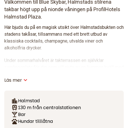
Välkommen till Blue Skybar, Halmstads stilrena
takbar högt upp på nionde våningen på ProfilHotels
Halmstad Plaza.
Här bjuds du på en magisk utsikt över Halmstadsbukten och
stadens takåsar, tillsammans med ett brett utbud av
klassiska cocktails, champagne, utvalda viner och
alkoholfria drycker.
Under sommarhalvåret är takterrassen en självklar
samlingsplats för dig som vill njuta av en ljummen kväll med
goda smaker och fantastisk vy. Vid sämre väder kliver du
Läs mer
bara in i den vackra loungen, där stämningen och utsikten
består.
Halmstad
Blue Skybar i Halmstad är öppen för alla – hotellets gäster
130 m från centralstationen
såväl som lokala besökare. En perfekt plats för after work,
Bar
dejt, firande eller en avslappnad kväll över staden.
Hundar tilllåtna
Välkommen upp – Halmstads bästa utsikt väntar.