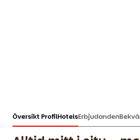
Översikt ProfilHotels
Erbjudanden
Bekvä