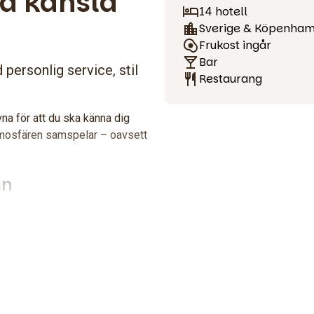
med känsla
14 hotell
Sverige & Köpenha
Frukost ingår
Bar
 personlig service, stil
Restaurang
na för att du ska känna dig
tmosfären samspelar – oavsett
mn
entrala Köpenhamn. Vi är en
hotell har sin egen stil, med