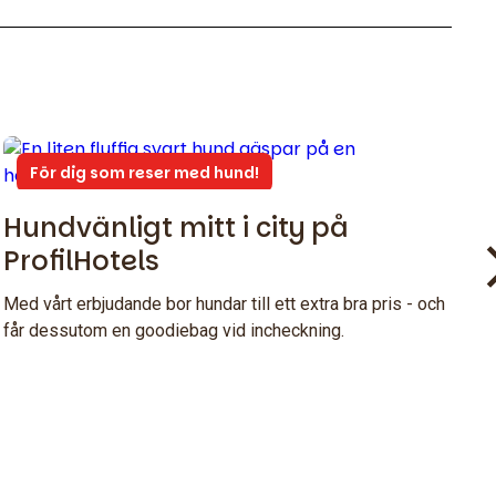
För dig som reser med hund!
Hundvänligt mitt i city på
ProfilHotels
Med vårt erbjudande bor hundar till ett extra bra pris - och
får dessutom en goodiebag vid incheckning.
S