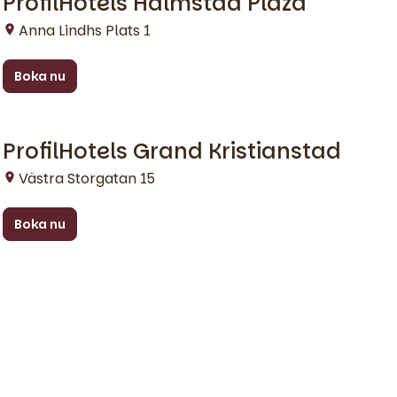
ProfilHotels Halmstad Plaza
Anna Lindhs Plats 1
Boka nu
ProfilHotels Grand Kristianstad
Kristianstad
Västra Storgatan 15
Boka nu