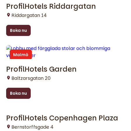
ProfilHotels Riddargatan
Riddargatan 14
Boka nu
Malmö
ProfilHotels Garden
Baltzarsgatan 20
Boka nu
ProfilHotels Copenhagen Plaza
Köpenhamn
Bernstorffsgade 4