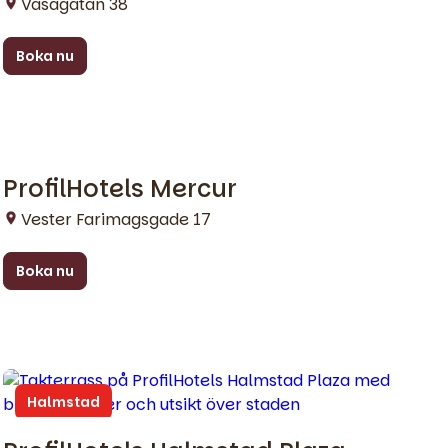
Vasagatan 38
Boka nu
ProfilHotels Mercur
Köpenhamn
Vester Farimagsgade 17
Boka nu
Halmstad