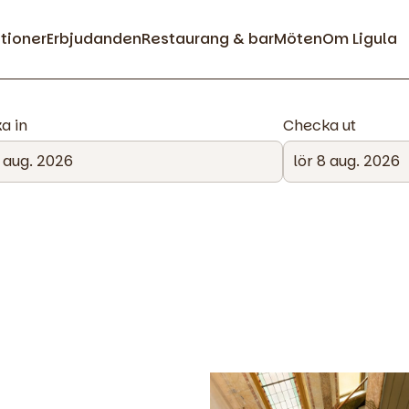
ationer
Erbjudanden
Restaurang & bar
Möten
Om Ligula
a in
Checka ut