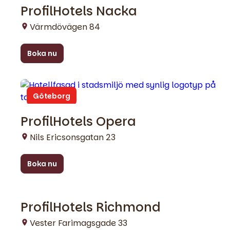
ProfilHotels Nacka
Värmdövägen 84
Boka nu
Göteborg
ProfilHotels Opera
Nils Ericsonsgatan 23
Boka nu
ProfilHotels Richmond
Köpenhamn
Vester Farimagsgade 33