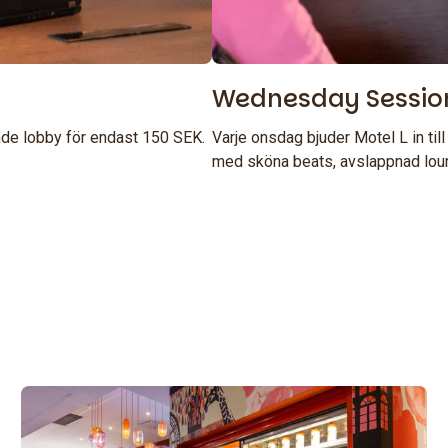
Wednesday Session
nde lobby för endast 150 SEK.
Varje onsdag bjuder Motel L in t
med sköna beats, avslappnad loung