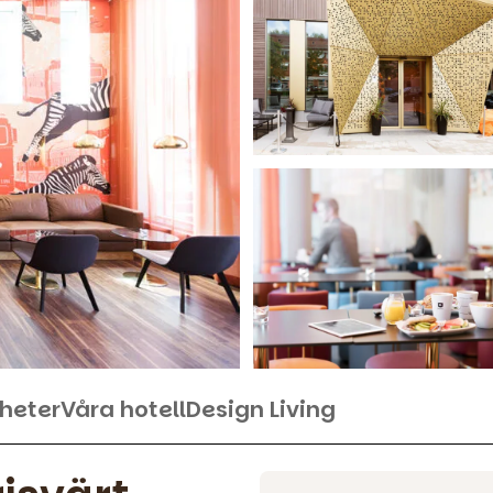
heter
Våra hotell
Design Living