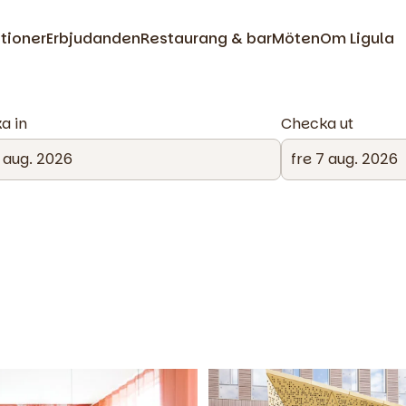
ationer
Erbjudanden
Restaurang & bar
Möten
Om Ligula
a in
Checka ut