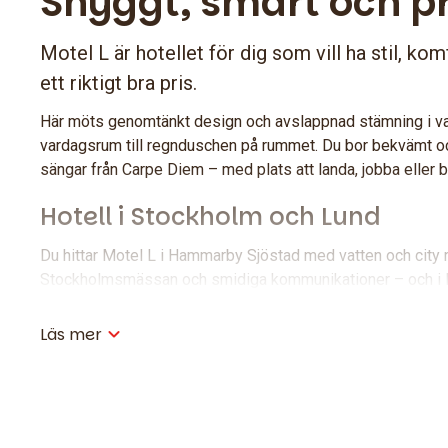
Snyggt, smart och pr
Motel L är hotellet för dig som vill ha stil, kom
ett riktigt bra pris.
Här möts genomtänkt design och avslappnad stämning i varje
vardagsrum till regnduschen på rummet. Du bor bekvämt 
sängar från Carpe Diem – med plats att landa, jobba eller b
Hotell i Stockholm och Lund
Du hittar Motel L i Hammarby Sjöstad med vatten och city ru
Stockholmsmässan och smidiga kommunikationer – och i L
stadsdelen Brunnshög.
Läs mer