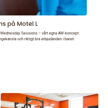
s på Motel L
ill Wednesday Sessions – vårt egna AW-koncept
ekänsla och riktigt bra erbjudanden i baren.