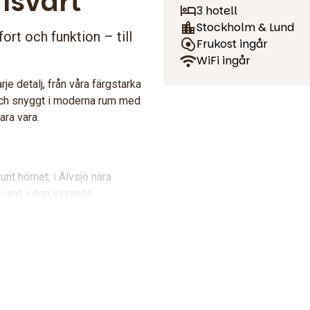
isvärt
3 hotell
Stockholm & Lund
fort och funktion – till
Frukost ingår
WiFi ingår
 detalj, från våra färgstarka
och snyggt i moderna rum med
ara vara.
nt hörnet, i Älvsjö nära
und, i den växande