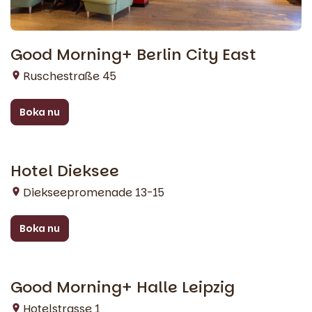
Good Morning+ Berlin City East
Ruschestraße 45
Boka nu
Hotel Dieksee
Bad Malente
Diekseepromenade 13-15
Boka nu
Good Morning+ Halle Leipzig
Halle (Saale)
Hotelstrasse 1