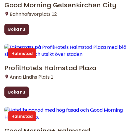
Good Morning Gelsenkirchen City
Gelsenkirchen
Bahnhofsvorplatz 12
Boka nu
Halmstad
ProfilHotels Halmstad Plaza
Anna Lindhs Plats 1
Boka nu
Halmstad
Good Morning+ Halmstad