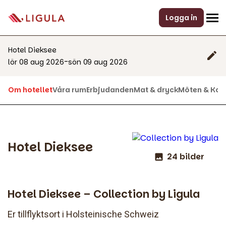
Logga in
Hotel Dieksee
-
lör 08 aug 2026
sön 09 aug 2026
Om hotellet
Våra rum
Erbjudanden
Mat & dryck
Möten & Kon
Hotel Dieksee
24 bilder
Hotel Dieksee – Collection by Ligula
Er tillflyktsort i Holsteinische Schweiz