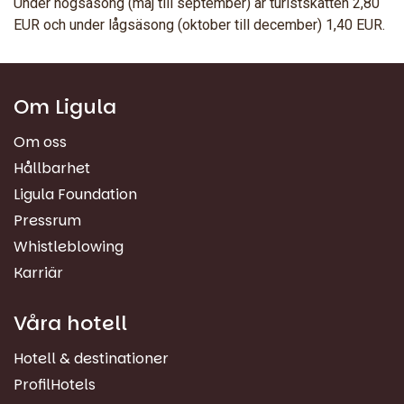
Under högsäsong (maj till september) är turistskatten 2,80
EUR och under lågsäsong (oktober till december) 1,40 EUR.
Om Ligula
Om oss
Hållbarhet
Ligula Foundation
Pressrum
Whistleblowing
Karriär
Våra hotell
Hotell & destinationer
ProfilHotels