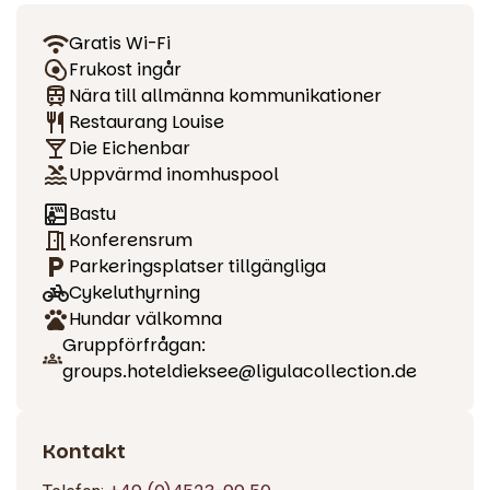
utsikt över landskapet – perfekt efter en aktiv dag i naturen.
Gratis Wi-Fi
Kulinariska läckerheter på morgonen och
Frukost ingår
kvällen
Nära till allmänna kommunikationer
Restaurang Louise
Börja dagen med vår rikliga frukostbuffé med färska,
Die Eichenbar
regionala produkter och en fantastisk utsikt över sjön. Vid
Uppvärmd inomhuspool
lunchtid och på kvällen välkomnar restaurang Louise dig
Bastu
med ett urval av regionala och säsongsbetonade rätter i en
Konferensrum
elegant miljö. Den mysiga Eichenbar är den perfekta platsen
Parkeringsplatser tillgängliga
att avsluta dagen med kreativa drinkar och utvalda viner.
Cykeluthyrning
Möten och festligheter vid sjön
Hundar välkomna
Gruppförfrågan:
Oavsett om det gäller möten, konferenser eller privata
groups.hoteldieksee@ligulacollection.de
fester erbjuder våra vackra festlokaler plats för upp till 70
personer. Dagsljus, flexibel rumsdesign och skräddarsydda
konferenspaket ser till att allt går smidigt. Vi ordnar också
Kontakt
gärna ditt bröllop eller din födelsedagsfest i ett fantastiskt
läge vid Dieksee-sjön.