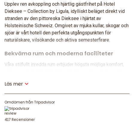
Upplev ren avkoppling och hjärtlig gästfrihet på Hotel
Dieksee – Collection by Ligula, idylliskt beläget direkt vid
stranden av den pittoreska Dieksee i hjärtat av
Holsteinische Schweiz. Omgivet av mjuka kullar, skogar och
sjöar är vårt hotell den perfekta utgångspunkten för
naturälskare, vilsökande och aktiva semesterfirare.
Bekväma rum och moderna faciliteter
Våra stilfullt inredda rum erbjuder högsta möjliga komfort,
många med direkt sjöutsikt och balkong. Utrustade med
moderna bekvämligheter, gratis Wi-Fi, platt-TV, sköna
Läs mer
sängar från det svenska lyxvarumärket Carpe Diem samt
kaffe- och tefaciliteter, kommer din vistelse hos oss att bli
en riktig feelgood-upplevelse.
Omdömen från Tripadvisor
Koppla av i pool- och bastuområdet
417 Recensioner
Vårt pool- och bastuområde inbjuder till avkoppling med en
uppvärmd inomhuspool, finsk bastu och ett relaxrum med