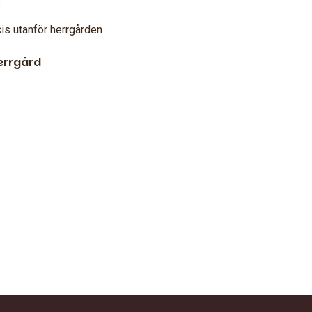
s
is utanför herrgården
errgård