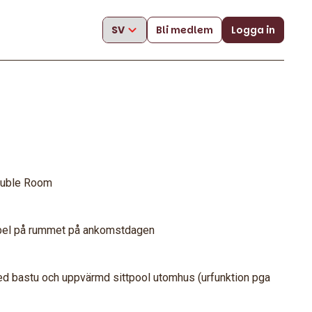
Bli medlem
Logga in
Double Room
bbel på rummet på ankomstdagen
med bastu och uppvärmd sittpool utomhus (urfunktion pga