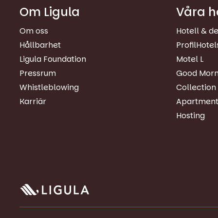
Om Ligula
Våra h
Om oss
Hotell & de
Hållbarhet
ProfilHotel
Ligula Foundation
Motel L
Pressrum
Good Morn
Whistleblowing
Collection
Karriär
Apartment
Hosting