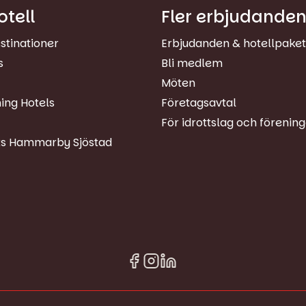
otell
Fler erbjudande
stinationer
Erbjudanden & hotellpaket
s
Bli medlem
Möten
ing Hotels
Företagsavtal
För idrottslag och förenin
s Hammarby Sjöstad