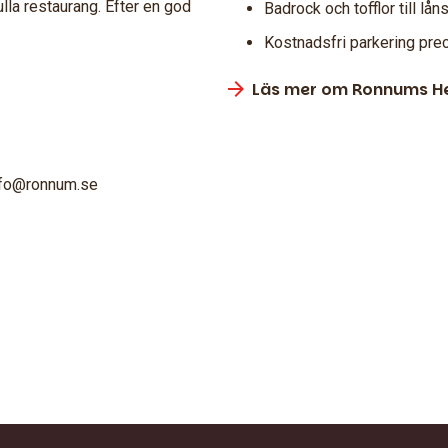
lla restaurang. Efter en god
Badrock och tofflor till lån
Kostnadsfri parkering prec
Läs mer om Ronnums H
 info@ronnum.se