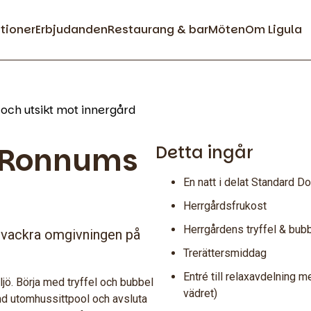
ationer
Erbjudanden
Restaurang & bar
Möten
Om Ligula
 Ronnums
Detta ingår
En natt i delat Standard 
Herrgårdsfrukost
Herrgårdens tryffel & bu
n vackra omgivningen på
Trerättersmiddag
Entré till relaxavdelning 
jö. Börja med tryffel och bubbel
vädret)
md utomhussittpool och avsluta