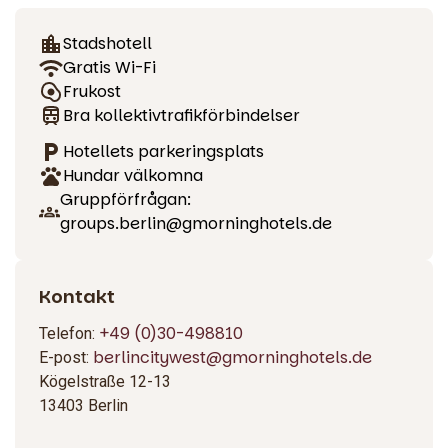
den lilla hungern mellan måltiderna erbjuder vi dygnet runt
ett urval av små rätter och drycker.
Stadshotell
Gratis Wi-Fi
Frukost
Bra kollektivtrafikförbindelser
Hotellets parkeringsplats
Hundar välkomna
Gruppförfrågan:
groups.berlin@gmorninghotels.de
Kontakt
+49 (0)30-498810
Telefon:
berlincitywest@gmorninghotels.de
E-post:
Kögelstraße 12-13
13403 Berlin