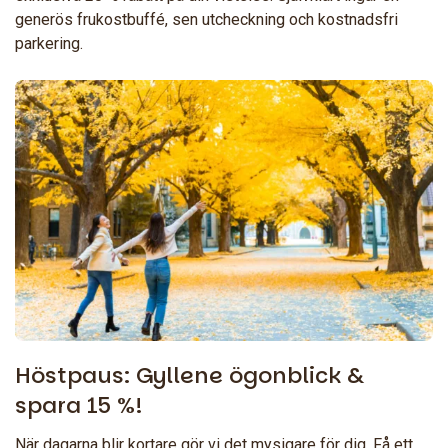
generös frukostbuffé, sen utcheckning och kostnadsfri
parkering.
Höstpaus: Gyllene ögonblick &
spara 15 %!
När dagarna blir kortare gör vi det mysigare för dig. Få ett