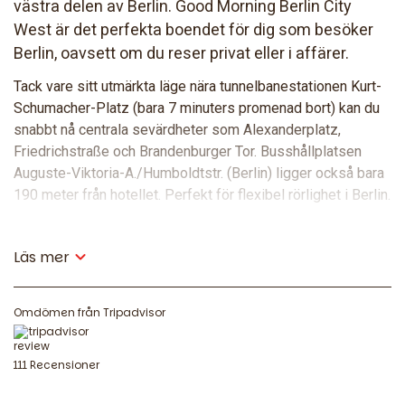
västra delen av Berlin. Good Morning Berlin City
West är det perfekta boendet för dig som besöker
Berlin, oavsett om du reser privat eller i affärer.
Tack vare sitt utmärkta läge nära tunnelbanestationen Kurt-
Schumacher-Platz (bara 7 minuters promenad bort) kan du
snabbt nå centrala sevärdheter som Alexanderplatz,
Friedrichstraße och Brandenburger Tor. Busshållplatsen
Auguste-Viktoria-A./Humboldtstr. (Berlin) ligger också bara
190 meter från hotellet. Perfekt för flexibel rörlighet i Berlin.
För gäster som anländer med bil är hotellet lättillgängligt via
Läs mer
motorväg A111. Berlins utställningscenter ligger bara 15
minuters bilresa bort. Bilparkering finns tillgänglig direkt vid
hotellet mot en avgift.
Omdömen från Tripadvisor
Mat & dryck
111 Recensioner
Få en bra start på dagen med vår kontinentala frukostbuffé.
Måndag till fredag från kl. 06.00, på helger från kl. 07.00. För