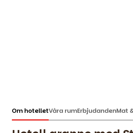
Om hotellet
Våra rum
Erbjudanden
Mat 