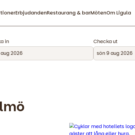
ationer
Erbjudanden
Restaurang & bar
Möten
Om Ligula
a in
Checka ut
almö