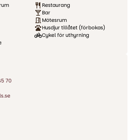
trum
Restaurang
Bar
Mötesrum
Husdjur tillåtet (förbokas)
Cykel för uthyrning
e
85 70
s.se