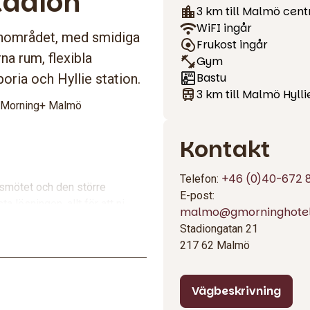
tadion
3 km till Malmö cen
WiFI ingår
ionområdet, med smidiga
Frukost ingår
na rum, flexibla
Gym
Bastu
ria och Hyllie station.
3 km till Malmö Hylli
od Morning+ Malmö
Kontakt
+46 (0)40-672 
Telefon:
rsmötet och den större
E-post:
 lösningen, allt för att ni
malmo@gmorninghotel
Stadiongatan 21
217 62 Malmö
tart på dagen med något för
Vägbeskrivning