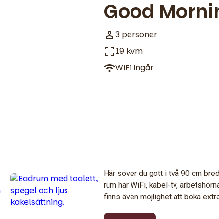
Good Morni
3 personer
19 kvm
WiFi ingår
Här sover du gott i två 90 cm breda
rum har WiFi, kabel-tv, arbetshö
finns även möjlighet att boka ext