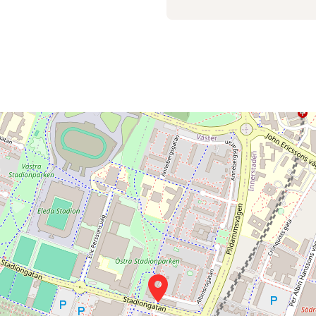
iddag från vår Good Food-meny,
g som är sugen på något lättare,