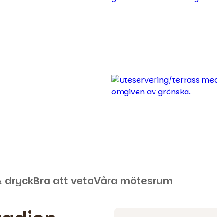
& dryck
Bra att veta
Våra mötesrum