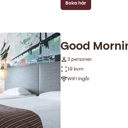
Boka här
Good Morni
3 personer
19 kvm
WiFi ingår