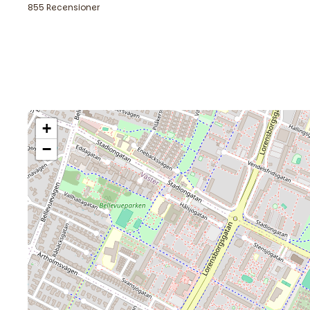
855 Recensioner
I vår resturang och bar på gatuplan serverar varje kväll m
där du kan njuta av en förrätt, varmrätt och dessert. För di
erbjuder vi en snacksmeny med enklare rätter.
+
−