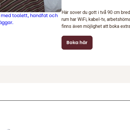
Här sover du gott i två 90 cm breda
rum har WiFi, kabel-tv, arbetshö
finns även möjlighet att boka ext
Boka här