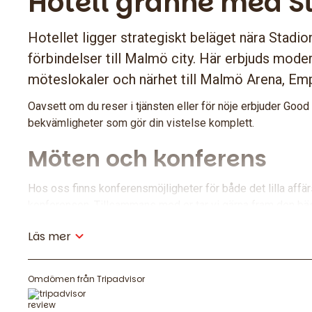
Hotell granne med S
Hotellet ligger strategiskt beläget nära Stad
förbindelser till Malmö city. Här erbjuds moder
möteslokaler och närhet till Malmö Arena, Empo
Oavsett om du reser i tjänsten eller för nöje erbjuder Go
bekvämligheter som gör din vistelse komplett.
Möten och konferens
Hos oss finns konferensmöjligheter för både det lilla affä
konferensen. Tillsammans med er tar vi gärna fram den bästa
skall få ut mesta möjliga av mötet.
Läs mer
Mat och dryck
Omdömen från Tripadvisor
Frukostbuffé ingår alltid i din vistelse hos oss – en god s
alla smaker.