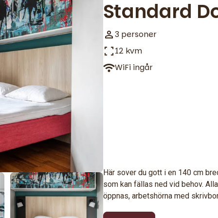
Standard D
3 personer
12 kvm
WiFi ingår
Här sover du gott i en 140 cm br
som kan fällas ned vid behov. Alla
öppnas, arbetshörna med skrivbo