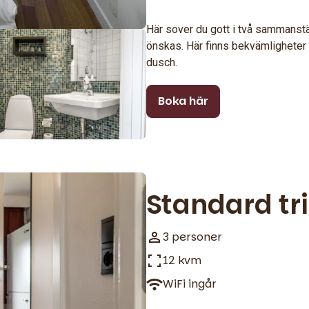
Här sover du gott i två sammanstä
önskas. Här finns bekvämligheter
dusch.
Boka här
Standard tr
3 personer
12 kvm
WiFi ingår