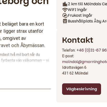
teborg och
2 km till Mölndals C
WiFI ingår
Frukost ingår
Busshållplats Åby A
 beläget bara en kort
 ligger strax utanför
Kontakt
m, omgivet av
travet och Åbymässan.
+46 (0)31-67 96
Telefon:
dast två mil bort når du
E-post:
in fyrbenta vän välkommen – vi
molndal@gmorninghote
Idrottsvägen 6
431 62 Mölndal
iddag från vår Good Food-meny,
Vägbeskrivning
g som är sugen på något lättare,