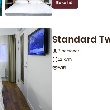
Boka här
Standard T
2 personer
12 kvm
WiFi