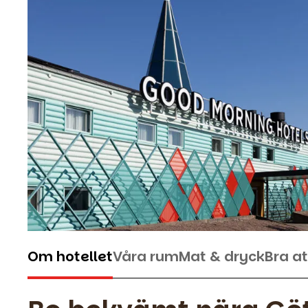
Om hotellet
Våra rum
Mat & dryck
Bra at