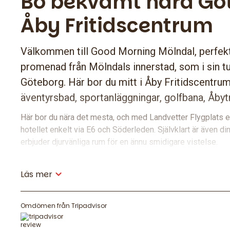
Bo bekvämt nära Gö
Åby Fritidscentrum
Välkommen till Good Morning Mölndal, perfekt
promenad från Mölndals innerstad, som i sin tur
Göteborg. Här bor du mitt i Åby Fritidscentru
äventyrsbad, sportanläggningar, golfbana, Åby
Här bor du nära det mesta, och med Landvetter Flygplats en
hotellet enkelt via E6 och Söderleden. Självklart är även d
erbjuder djurvänliga rum för en ännu smidigare vistelse.
Mat och dryck
Läs mer
I vår resturang och bar på gatuplan serverar varje kväll m
där du kan njuta av en förrätt, varmrätt och dessert. För di
Omdömen från Tripadvisor
erbjuder vi en snacksmeny med enklare rätter dygnet runt.