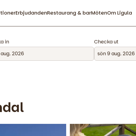
ationer
Erbjudanden
Restaurang & bar
Möten
Om Ligula
a in
Checka ut
ndal