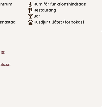
entrum
Rum för funktionshindrade
Restaurang
Bar
renastad
Husdjur tillåtet (förbokas)
 30
ls.se