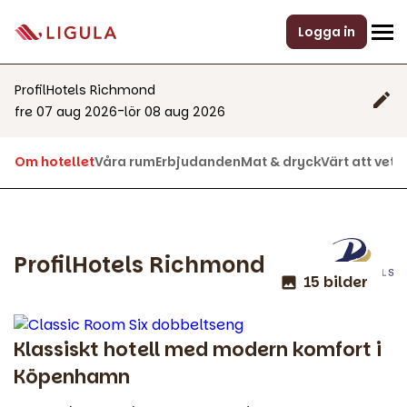
Logga in
ProfilHotels Richmond
-
fre 07 aug 2026
lör 08 aug 2026
Om hotellet
Våra rum
Erbjudanden
Mat & dryck
Värt att veta
ProfilHotels Richmond
15 bilder
Klassiskt hotell med modern komfort i
Köpenhamn