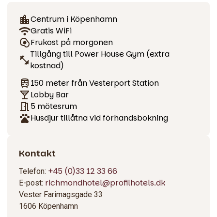
Börja dagen på ProfilHotels Richmond med en inbjudande
frukostbuffé i en lugn och välkomnande miljö. När du vill ta
Centrum i Köpenhamn
en paus erbjuder vår mysiga Lobby Bar i receptionen
Gratis WiFi
förfriskningar och lättare snacks hela dagen – den perfekta
Frukost på morgonen
platsen att koppla av och njuta av atmosfären.
Tillgång till Power House Gym (extra
kostnad)
Fitness
150 meter från Vesterport Station
Som gäst på ProfilHotels Richmond har du tillgång till
Lobby Bar
toppmoderna träningsfaciliteter på Power House Gym –
5 mötesrum
precis intill hotellet. Här finns toppmodern utrustning för
Husdjur tillåtna vid förhandsbokning
cardio-, styrke- och funktionell träning. Gymmet är öppet
dagligen från 04:00 till midnatt. Tillgång mot en extra avgift.
Kontakt
Möten och konferenser
+45 (0)33 12 33 66
Telefon:
ProfilHotels Richmond erbjuder ett brett utbud av ljusa och
richmondhotel@profilhotels.dk
E-post:
flexibla mötesrum i hjärtat av Köpenhamn – med kapacitet
Vester Farimagsgade 33
för upp till 150 deltagare. Oavsett om du planerar ett
1606 Köpenhamn
affärsmöte, en konferens eller en middag, är vi redo att