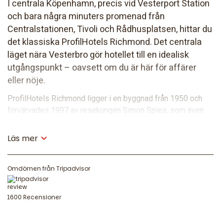
I centrala Köpenhamn, precis vid Vesterport Station
och bara några minuters promenad från
Centralstationen, Tivoli och Rådhusplatsen, hittar du
det klassiska ProfilHotels Richmond. Det centrala
läget nära Vesterbro gör hotellet till en idealisk
utgångspunkt – oavsett om du är här för affärer
eller nöje.
ProfilHotels Richmond ligger i en byggnad från 1950 och
förvärvades 1997 av resekungen Simon Spies, som även
förvärvade grannhotellet Hotel Mercur – idag ProfilHotels
Mercur. Hotellet erbjuder 127 färgglada och moderna rum
Läs mer
samt flexibla mötes- och konferensfaciliteter för upp till
150 deltagare. Här kombineras klassisk hotelltradition med
Omdömen från Tripadvisor
komfort och funktionalitet – mitt i hjärtat av stadens
centrum.
1600 Recensioner
Mat och dryck