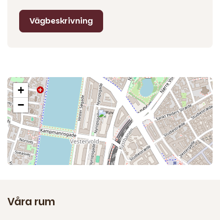
hjälpa dig att skapa det perfekta evenemanget.
Vägbeskrivning
Officiell samarbetspartner med DKBS.
+
−
Våra rum
2