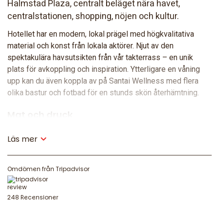
Halmstad Plaza, centralt beläget nära havet,
centralstationen, shopping, nöjen och kultur.
Hotellet har en modern, lokal prägel med högkvalitativa
material och konst från lokala aktörer. Njut av den
spektakulära havsutsikten från vår takterrass – en unik
plats för avkoppling och inspiration. Ytterligare en våning
upp kan du även koppla av på Santai Wellness med flera
olika bastur och fotbad för en stunds skön återhämtning.
Mat och dryck
Njut av italienska smaker och amerikansk klassiker på
Läs mer
Restaurang Angelini. Koppla av i vår stilfulla Plaza Bar eller
ta in den fantastiska utsikten med en drink i vår Sky Bar på
nionde våningen. Morgonen börjar alltid rätt med vår
Omdömen från Tripadvisor
generösa frukostbuffé – alltid inkluderad.
248 Recensioner
Möten och konferens