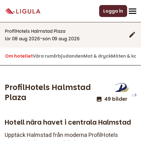
Logga in
ProfilHotels Halmstad Plaza
-
lör 08 aug 2026
sön 09 aug 2026
Om hotellet
Våra rum
Erbjudanden
Mat & dryck
Möten & kon
ProfilHotels Halmstad
Plaza
49 bilder
Hotell nära havet i centrala Halmstad
Upptäck Halmstad från moderna ProfilHotels