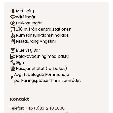
Vi erbjuder effektiva möten med möteslokaler i toppskick.
Vi kan anordna både stora och små möten och events. Vi har
Mitt i city
bland annat ett fantastiskt styrelserum för den mindre
WiFi ingår
gruppen och en eventyta där upp till 360 personer kan
Frukost ingår
rymmas.
130 m från centralstationen
Rum för funktionshindrade
Restaurang Angelini
Blue Sky Bar
Relaxavdelning med bastu
Gym
Husdjur tillåtet (förbokas)
Avgiftsbelagda kommunala
parkeringsplatser finns i området
Kontakt
+46 (0)35-240 1000
Telefon: